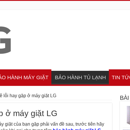
ẢO HÀNH MÁY GIẶT
BẢO HÀNH TỦ LẠNH
TIN TỨ
ê lỗi hay gặp ở máy giặt LG
BÀI
p ở máy giặt LG
y giặt của bạn gặp phải vấn đề sau, trước tiên hãy