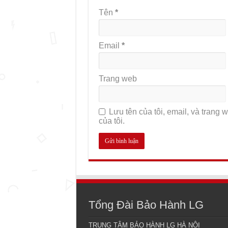
Tên
*
Email
*
Trang web
Lưu tên của tôi, email, và trang w
của tôi.
Tổng Đài Bảo Hành LG
TRUNG TÂM BẢO HÀNH LG HÀ NỘI