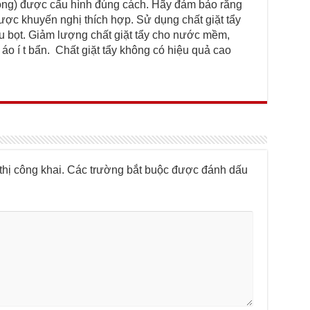
động) được cấu hình đúng cách. Hãy đảm bảo rằng
ược khuyến nghị thích hợp. Sử dụng chất giặt tẩy
ều bọt. Giảm lượng chất giặt tẩy cho nước mềm,
áo í t bẩn. Chất giặt tẩy không có hiệu quả cao
hị công khai.
Các trường bắt buộc được đánh dấu