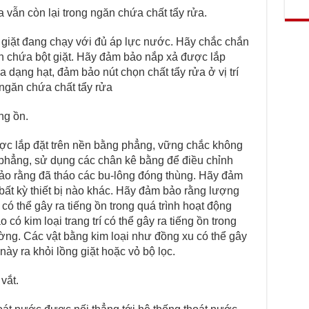
 vẫn còn lại trong ngăn chứa chất tẩy rửa.
 giặt đang chạy với đủ áp lực nước. Hãy chắc chắn
 chứa bột giặt. Hãy đảm bảo nắp xả được lắp
dạng hạt, đảm bảo nút chọn chất tẩy rửa ở vị trí
ngăn chứa chất tẩy rửa
ng ồn.
ợc lắp đặt trên nền bằng phẳng, vững chắc không
g phẳng, sử dụng các chân kê bằng để điều chỉnh
ảo rằng đã tháo các bu-lông đóng thùng. Hãy đảm
ất kỳ thiết bị nào khác. Hãy đảm bảo rằng lượng
ó thể gây ra tiếng ồn trong quá trình hoạt động
có kim loại trang trí có thể gây ra tiếng ồn trong
ư ̀ ờng. Các vật bằng kim loại như đồng xu có thể gây
này ra khỏi lồng giặt hoặc vỏ bộ lọc.
vắt.