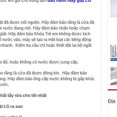
rước khi gọi cho trung tâm
bảo hành máy giặt LG
iặt đã được nối nguồn. Hãy đảm bảo rằng là cửa đã
òi nước đang mở. Hãy đảm bảo nhấn hoặc chạm
iặt. Hãy đảm bảo Khóa Trẻ em không được kich
ổ nước vào, máy sẽ tạo ra một loạt các tiếng động
nhanh. Kiểm tra cầu chì hoặc thiết đặt lại bộ ngắt
́p đủ, hoặc không có nước được cung cấp.
ảo rằng là cửa đã được đóng kín. Hãy đảm bảo
ng. Hãy đảm bảo ống cấp nước không bị gấp khúc
nước.
t tẩy rửa cho tốt nhất
Địa
t LG ra sao