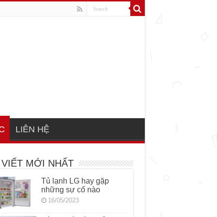
C
LIÊN HỆ
 VIẾT MỚI NHẤT
Tủ lạnh LG hay gặp
những sự cố nào
16/05/2023