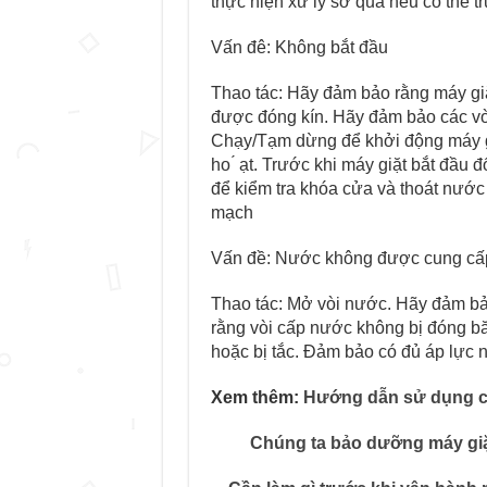
thực hiện xử lý sơ qua nếu có thể t
Vấn đê: Không bắt đầu
Thao tác: Hãy đảm bảo rằng máy g
được đóng kín. Hãy đảm bảo các v
Chạy/Tạm dừng để khởi động máy g
ho ́ ạt. Trước khi máy giặt bắt đầu đ
để kiểm tra khóa cửa và thoát nước 
mạch
Vấn đề: Nước không được cung câ
Thao tác: Mở vòi nước. Hãy đảm b
rằng vòi cấp nước không bị đóng bă
hoặc bị tắc. Đảm bảo có đủ áp lực 
Xem thêm:
Hướng dẫn sử dụng chấ
Chúng ta bảo dưỡng máy giặ