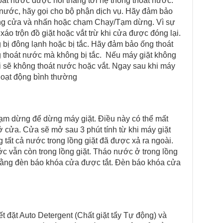
́t nước được nối thẳng tới hệ thống thoát nước.
 nước, hãy gọi cho bộ phận dịch vụ. Hãy đảm bảo
ng cửa và nhấn hoặc chạm Chạy/Tạm dừng. Vì sự
́o trộn đồ giặt hoặc vắt trừ khi cửa được đóng lại.
bị đông lạnh hoặc bị tắc. Hãy đảm bảo ống thoát
g thoát nước mà không bị tắc. Nếu máy giặt không
 sẽ không thoát nước hoặc vắt. Ngay sau khi máy
 hoạt động bình thường
m dừng để dừng máy giặt. Điều này có thể mất
 cửa. Cửa sẽ mở sau 3 phút tính từ khi máy giặt
́t cả nước trong lồng giặt đã được xả ra ngoài.
n còn trong lồng giặt. Tháo nước ở trong lồng
̀ng đèn báo khóa cửa được tắt. Đèn báo khóa cửa
 đặt Auto Detergent (Chất giặt tẩy Tự động) và