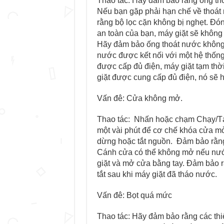
Thao tác: Hãy đảm bảo rằng ống thoa
Nếu bạn gặp phải hạn chế về thoát
rằng bộ lọc cặn không bị nghẹt. Đó
an toàn của bạn, máy giặt sẽ không xa
Hãy đảm bảo ống thoát nước không 
nước được kết nối với một hệ thốn
được cấp đủ điện, máy giặt tạm thời
giặt được cung cấp đủ điện, nó sẽ
Vấn đê: Cửa không mở.
Thao tác: Nhấn hoặc chạm Chạy/Tạ
một vài phút để cơ chế khóa cửa mở
dừng hoặc tắt nguồn. Đảm bảo rằng tâ
Cánh cửa có thể không mở nếu nước vẫ
giặt và mở cửa bằng tay. Đảm bảo ră
tắt sau khi máy giặt đã tháo nước.
Vấn đê: Bọt quá mức
Thao tác: Hãy đảm bảo rằng các thiết