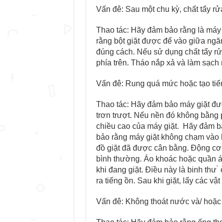
Vấn đê: Sau một chu kỳ, chất tẩy rửa
Thao tác: Hãy đảm bảo rằng là máy
rằng bột giặt được để vào giữa ngăn
đúng cách. Nếu sử dụng chất tẩy rửa 
phía trên. Tháo nắp xả và làm sạch 
Vấn đê: Rung quá mức hoặc tạo tiế
Thao tác: Hãy đảm bảo máy giặt đư
trơn trượt. Nếu nền đó không bằn
chiều cao của máy giặt. Hãy đảm b
bảo rằng máy giặt không chạm vào b
đồ giặt đã được cân bằng. Động cơ c
bình thường. Áo khoác hoặc quần áo 
khi đang giặt. Điều này là binh th
ra tiếng ồn. Sau khi giặt, lấy các vật 
Vấn đê: Không thoát nước và/ hoặc 