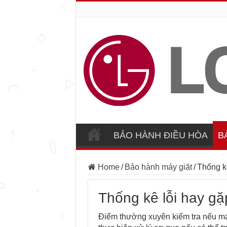
BẢO HÀNH ĐIỀU HÒA
B
Home
/
Bảo hành máy giặt
/
Thống k
Thống kê lỗi hay gặ
Điểm thường xuyên kiểm tra nếu má