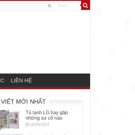
ỨC
LIÊN HỆ
 VIẾT MỚI NHẤT
Tủ lạnh LG hay gặp
những sự cố nào
16/05/2023