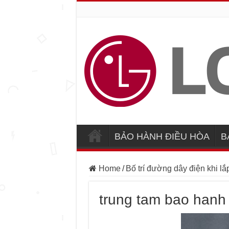
BẢO HÀNH ĐIỀU HÒA
B
Home
/
Bố trí đường dây điện khi lắ
trung tam bao han