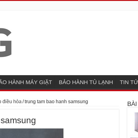
ẢO HÀNH MÁY GIẶT
BẢO HÀNH TỦ LẠNH
TIN T
p điều hòa
/
trung tam bao hanh samsung
BÀI
h samsung