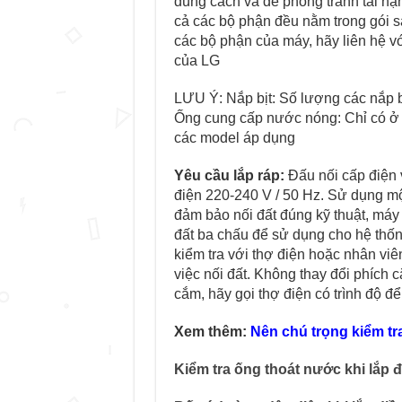
đúng cách và để phòng tránh tai 
cả các bộ phận đều nằm trong gói 
các bộ phận của máy, hãy liên hệ v
của LG
LƯU Ý: Nắp bịt: Số lượng các nắp b
Ống cung cấp nước nóng: Chỉ có ở cá
các model áp dụng
Yêu cầu lắp ráp:
Đấu nối cấp điện và
điện 220-240 V / 50 Hz. Sử dụng m
đảm bảo nối đất đúng kỹ thuật, 
đất ba chấu để sử dụng cho hệ thống
kiểm tra với thợ điện hoặc nhân viên
việc nối đất. Không thay đổi phíc
cắm, hãy gọi thợ điện có trình độ đ
Xem thêm:
Nên chú trọng kiểm tra
Kiểm tra ống thoát nước khi lắp 