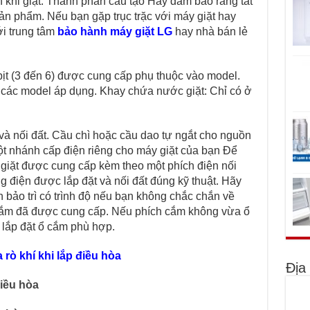
nạn khi giặt. Thành phần cấu tạo Hãy đảm bảo rằng tất
sản phẩm. Nếu bạn gặp trục trặc với máy giặt hay
ới trung tâm
bảo hành máy giặt LG
hay nhà bán lẻ
ịt (3 đến 6) được cung cấp phụ thuộc vào model.
c model áp dụng. Khay chứa nước giặt: Chỉ có ở
 nối đất. Cầu chì hoặc cầu dao tự ngắt cho nguồn
ột nhánh cấp điện riêng cho máy giặt của bạn Để
máy giặt được cung cấp kèm theo một phích điện nối
 điện được lắp đặt và nối đất đúng kỹ thuật. Hãy
 bảo trì có trình độ nếu bạn không chắc chắn về
h cắm đã được cung cấp. Nếu phích cắm không vừa ổ
ể lắp đặt ổ cắm phù hợp.
 rò khí khi lắp điều hòa
Địa
điều hòa