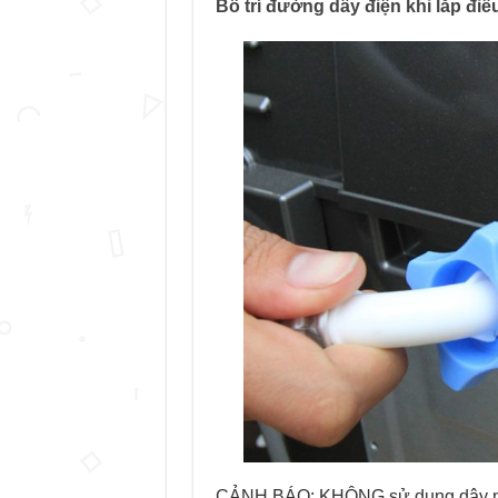
Bố trí đường dây điện khi lắp điề
CẢNH BÁO: KHÔNG sử dụng dây nối 