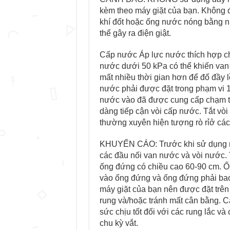
kèm theo máy giặt của bạn. Không 
khí đốt hoặc ống nước nóng bằng n
thể gây ra điện giật.
Cấp nước Áp lực nước thích hợp ch
nước dưới 50 kPa có thể khiến va
mất nhiều thời gian hơn để đổ đầy lồn
nước phải được đặt trong phạm vi 1
nước vào đã được cung cấp chạm tới
dàng tiếp cận vòi cấp nước. Tắt vòi
thường xuyên hiện tượng rò rỉở các v
KHUYẾN CÁO: Trước khi sử dụng máy 
các đầu nối van nước và vòi nước
ống đứng có chiều cao 60-90 cm. Ốn
vào ống đứng và ống đứng phải bao 
máy giặt của bạn nên được đặt trê
rung và/hoặc tránh mất cân bằng. Các 
sức chịu tốt đối với các rung lắc va
chu kỳ vắt.