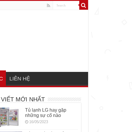
C
LIÊN HỆ
 VIẾT MỚI NHẤT
Tủ lạnh LG hay gặp
những sự cố nào
16/05/2023