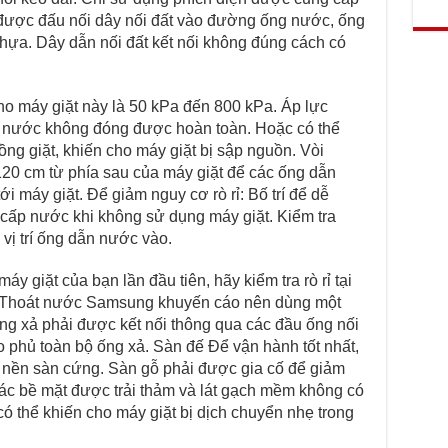
được đấu nối dây nối đất vào đường ống nước, ống
hựa. Dây dẫn nối đất kết nối không đúng cách có
o máy giặt này là 50 kPa đến 800 kPa. Áp lực
n nước không đóng được hoàn toàn. Hoặc có thể
g giặt, khiến cho máy giặt bị sập nguồn. Vòi
20 cm từ phía sau của máy giặt để các ống dẫn
 máy giặt. Để giảm nguy cơ rò rỉ: Bố trí để dễ
 cấp nước khi không sử dụng máy giặt. Kiểm tra
ị trí ống dẫn nước vào.
giặt của bạn lần đầu tiên, hãy kiểm tra rò rỉ tại
. Thoát nước Samsung khuyến cáo nên dùng một
g xả phải được kết nối thông qua các đầu ống nối
phủ toàn bộ ống xả. Sàn đế Để vận hành tốt nhất,
n nền sàn cứng. Sàn gỗ phải được gia cố để giảm
bề mặt được trải thảm và lát gạch mềm không có
̀ có thể khiến cho máy giặt bị dịch chuyển nhẹ trong