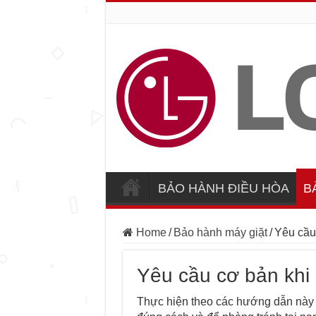
BẢO HÀNH ĐIỀU HÒA
B
Home
/
Bảo hành máy giặt
/
Yêu cầu 
Yêu cầu cơ bản khi 
Thực hiện theo các hướng dẫn này mô