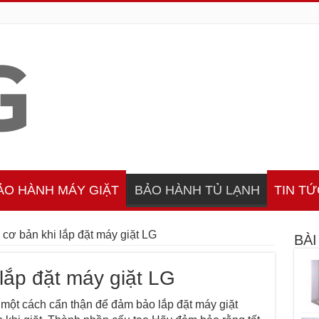
ẢO HÀNH MÁY GIẶT
BẢO HÀNH TỦ LẠNH
TIN TỨ
cơ bản khi lắp đặt máy giặt LG
BÀI
lắp đặt máy giặt LG
̣t cách cẩn thận để đảm bảo lắp đặt máy giặt